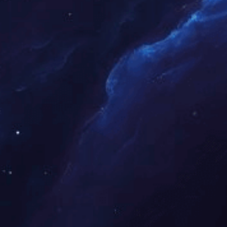
云官方注册-开云(中国) 参加第二十届世界制药原料中国展 CPhI China 202
烈祝贺开云官方注册-开云(中国) 正式上线！
荐
产品展示