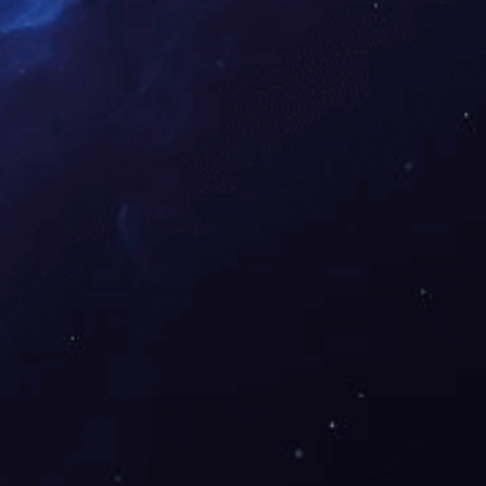
0 展位号：W...
更多+