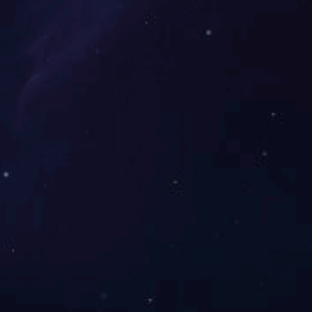
产品展示
友情链接