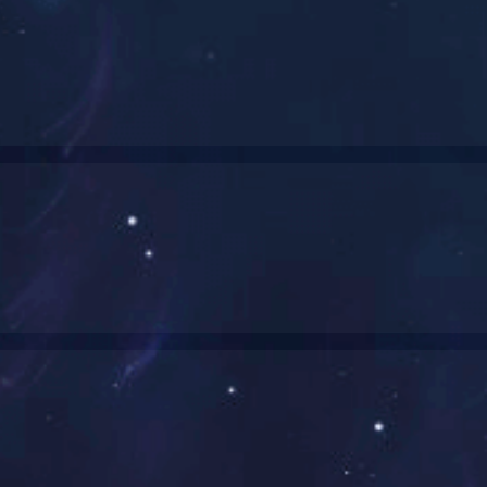
态
3，5-二羟基苯甲酸
发布时间：2019-03-25
发布者： 百度百科
羟基苯甲酸，别名α-雷琐辛甲酸，白色或浅粉红色针状结晶。溶于乙醇
与氯化铁作用呈葡萄酒色。主要用作有机合成中间体，用于制药、合成树
,5-二羟基苯甲酸
dihydroxybenzoic acid
7H6O4