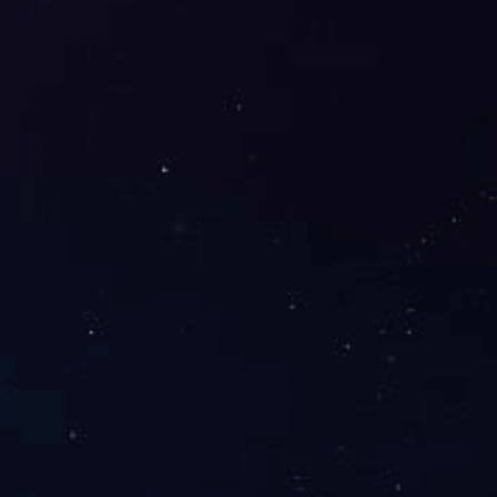
联系方式
开云官方注册-开云(中国)
联系人：付经理
网址：muskegonappraisals.com